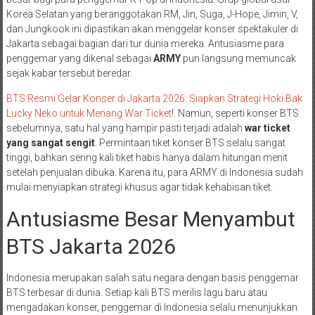
Korea Selatan yang beranggotakan RM, Jin, Suga, J-Hope, Jimin, V,
dan Jungkook ini dipastikan akan menggelar konser spektakuler di
Jakarta sebagai bagian dari tur dunia mereka. Antusiasme para
penggemar yang dikenal sebagai
ARMY
pun langsung memuncak
sejak kabar tersebut beredar.
BTS Resmi Gelar Konser di Jakarta 2026: Siapkan Strategi Hoki Bak
Lucky Neko untuk Menang War Ticket
!.
Namun, seperti konser BTS
sebelumnya, satu hal yang hampir pasti terjadi adalah
war ticket
yang sangat sengit
. Permintaan tiket konser BTS selalu sangat
tinggi, bahkan sering kali tiket habis hanya dalam hitungan menit
setelah penjualan dibuka. Karena itu, para ARMY di Indonesia sudah
mulai menyiapkan strategi khusus agar tidak kehabisan tiket.
Antusiasme Besar Menyambut
BTS Jakarta 2026
Indonesia merupakan salah satu negara dengan basis penggemar
BTS terbesar di dunia. Setiap kali BTS merilis lagu baru atau
mengadakan konser, penggemar di Indonesia selalu menunjukkan