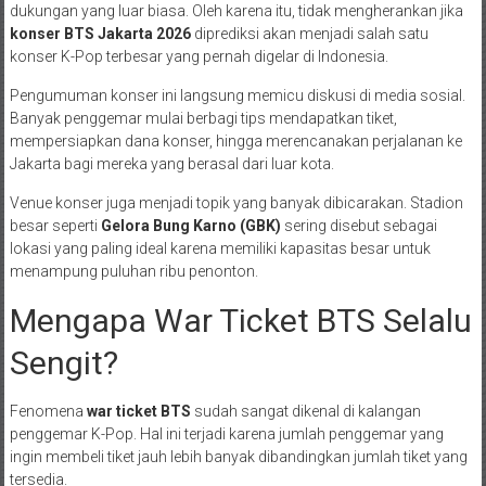
dukungan yang luar biasa. Oleh karena itu, tidak mengherankan jika
konser BTS Jakarta 2026
diprediksi akan menjadi salah satu
konser K-Pop terbesar yang pernah digelar di Indonesia.
Pengumuman konser ini langsung memicu diskusi di media sosial.
Banyak penggemar mulai berbagi tips mendapatkan tiket,
mempersiapkan dana konser, hingga merencanakan perjalanan ke
Jakarta bagi mereka yang berasal dari luar kota.
Venue konser juga menjadi topik yang banyak dibicarakan. Stadion
besar seperti
Gelora Bung Karno (GBK)
sering disebut sebagai
lokasi yang paling ideal karena memiliki kapasitas besar untuk
menampung puluhan ribu penonton.
Mengapa War Ticket BTS Selalu
Sengit?
Fenomena
war ticket BTS
sudah sangat dikenal di kalangan
penggemar K-Pop. Hal ini terjadi karena jumlah penggemar yang
ingin membeli tiket jauh lebih banyak dibandingkan jumlah tiket yang
tersedia.