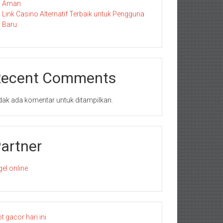
Aman
Link Casino Alternatif Terbaik untuk Pengguna
Baru
Recent Comments
dak ada komentar untuk ditampilkan.
artner
gel online
ot gacor hari ini