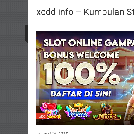
Lompat
ke
xcdd.info – Kumpulan St
konten
Slot
Januari 14, 2025