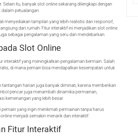
. Selain itu, banyak slot online sekarang dilengkapi dengan
t dalam petualangan.
li menyediakan tampilan yang lebih realistis dan responsif,
sung dari rumah. Fitur interaktif ini menjadikan slot online
i juga sebagai pengalaman yang seru dan mendebarkan.
f pada Slot Online
itur interaktif yang meningkatkan pengalaman bermain. Salah
n gratis, di mana pemain bisa mendapatkan kesempatan untuk
 dan tantangan harian juga banyak diminati, karena memberikan
 simbol pencar juga menambah dinamika permainan,
i kemenangan yang lebih besar.
i pemain yang ingin menikmati permainan tanpa harus
ot online menjadi semakin menarik dan interaktif.
 Fitur Interaktif