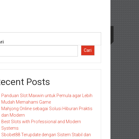
ri
Cari
ecent Posts
Panduan Slot Maxwin untuk Pemula agar Lebih
Mudah Memahami Game
Mahjong Online sebagai Solusi Hiburan Praktis
dan Modern
Best Slots with Professional and Modern
Systems
Sbobet88 Terupdate dengan Sistem Stabil dan