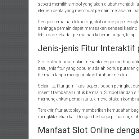
seperti memilih simbol yang akan diubah menjadi liar
elemen cerita yang membuat pemain merasa terliba
Dengan kemajuan teknologi, slot online juga seringka
sehingga pemain dapat merasakan sensasi kasino lang
lebih dari sekadar permainan keberuntungan, tetap
Jenis-jenis Fitur Interakti
Slot online kini semakin menarik dengan berbagai f
satu jenis fitur yang populer adalah bonus putara
bermain tanpa menggunakan taruhan mereka.
Selain itu, fitur gamifikasi seperti papan peringkat
insentif tambahan untuk bermain. Simbol liar dan
memungkinkan pemain untuk menciptakan kombinas
Terakhir, fitur autoplay memberikan kemudahan bag
mengklik setiap kali. Dengan berbagai pilihan ini, sl
Manfaat Slot Online dengan