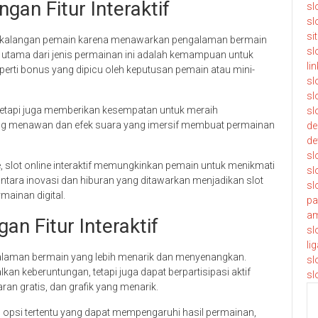
gan Fitur Interaktif
sl
sl
si
er di kalangan pemain karena menawarkan pengalaman bermain
sl
utama dari jenis permainan ini adalah kemampuan untuk
li
perti bonus yang dipicu oleh keputusan pemain atau mini-
sl
sl
n, tetapi juga memberikan kesempatan untuk meraih
sl
 yang menawan dan efek suara yang imersif membuat permainan
de
de
sl
 slot online interaktif memungkinkan pemain untuk menikmati
sl
ntara inovasi dan hiburan yang ditawarkan menjadikan slot
sl
mainan digital.
pa
a
an Fitur Interaktif
sl
li
ngalaman bermain yang lebih menarik dan menyenangkan.
sl
an keberuntungan, tetapi juga dapat berpartisipasi aktif
sl
aran gratis, dan grafik yang menarik.
h opsi tertentu yang dapat mempengaruhi hasil permainan,