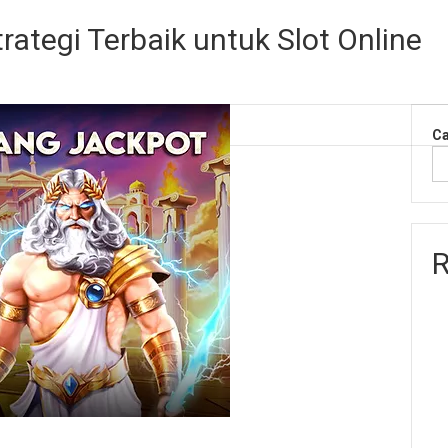
rategi Terbaik untuk Slot Online
Ca
R