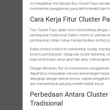
ini menjadikan slot dengan fitur Cluster Pays semak
memberikan pengalaman yang lebih interaktif dan 
Cara Kerja Fitur Cluster P
Fitur Cluster Pays dalam slot online bekerja deng
pembayaran tradisional. Dalam sistem ini, pemain 
pembayaran, tetapi cukup mengumpulkan simbol ya
Ketika simbol-simbol ini membentuk cluster, mere
potensi pembayaran. Setiap kali cluster terbentuk
bagi simbol baru untuk jatuh dari atas, memungkin
Dengan demikian, fitur ini menawarkan pengalaman 
dapat terus merasakan sensasi kemenangan tanpa h
dilengkapi dengan elemen bonus, seperti penggKa
dan memperbesar peluang meraih hadiah besar.
Perbedaan Antara Cluste
Tradisional