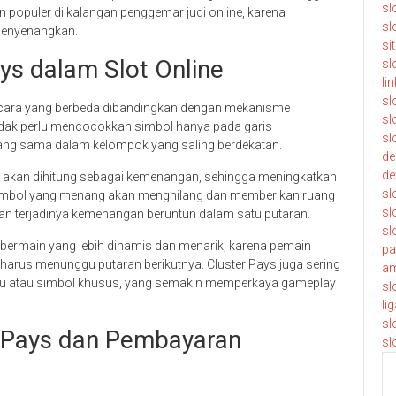
sl
in populer di kalangan penggemar judi online, karena
sl
menyenangkan.
si
ays dalam Slot Online
sl
li
sl
an cara yang berbeda dibandingkan dengan mekanisme
sl
tidak perlu mencocokkan simbol hanya pada garis
sl
ng sama dalam kelompok yang saling berdekatan.
de
de
ka akan dihitung sebagai kemenangan, sehingga meningkatkan
sl
, simbol yang menang akan menghilang dan memberikan ruang
sl
kan terjadinya kemenangan beruntun dalam satu putaran.
sl
bermain yang lebih dinamis dan menarik, karena pemain
pa
arus menunggu putaran berikutnya. Cluster Pays juga sering
a
mu atau simbol khusus, yang semakin memperkaya gameplay
sl
li
sl
r Pays dan Pembayaran
sl