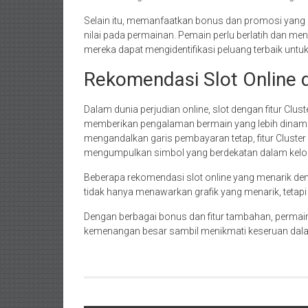
Selain itu, memanfaatkan bonus dan promosi yang
nilai pada permainan. Pemain perlu berlatih dan m
mereka dapat mengidentifikasi peluang terbaik unt
Rekomendasi Slot Online d
Dalam dunia perjudian online, slot dengan fitur Clu
memberikan pengalaman bermain yang lebih dinami
mengandalkan garis pembayaran tetap, fitur Clus
mengumpulkan simbol yang berdekatan dalam kel
Beberapa rekomendasi slot online yang menarik den
tidak hanya menawarkan grafik yang menarik, tetap
Dengan berbagai bonus dan fitur tambahan, permai
kemenangan besar sambil menikmati keseruan dal