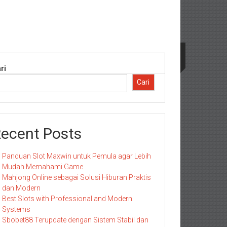
ri
Cari
ecent Posts
Panduan Slot Maxwin untuk Pemula agar Lebih
Mudah Memahami Game
Mahjong Online sebagai Solusi Hiburan Praktis
dan Modern
Best Slots with Professional and Modern
Systems
Sbobet88 Terupdate dengan Sistem Stabil dan