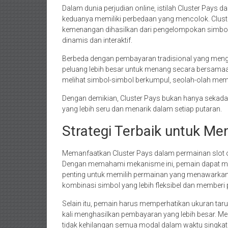
Dalam dunia perjudian online, istilah Cluster Pays 
keduanya memiliki perbedaan yang mencolok. Clust
kemenangan dihasilkan dari pengelompokan simbol
dinamis dan interaktif.
Berbeda dengan pembayaran tradisional yang meng
peluang lebih besar untuk menang secara bersamaan
melihat simbol-simbol berkumpul, seolah-olah m
Dengan demikian, Cluster Pays bukan hanya sekad
yang lebih seru dan menarik dalam setiap putaran.
Strategi Terbaik untuk M
Memanfaatkan Cluster Pays dalam permainan slot o
Dengan memahami mekanisme ini, pemain dapat men
penting untuk memilih permainan yang menawarkan f
kombinasi simbol yang lebih fleksibel dan member
Selain itu, pemain harus memperhatikan ukuran taru
kali menghasilkan pembayaran yang lebih besar. Men
tidak kehilangan semua modal dalam waktu singkat