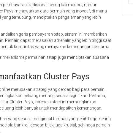
dan pembayaran tradisional sering kali muncul, namun
er Pays menawarkan cara bermain yang inovatif, di mana
 yang terhubung, menciptakan pengalaman yang lebih
andalkan garis pembayaran tetap, sistem ini memberikan
. Pemain dapat merasakan adrenalin yang lebih tinggi saat
embentuk komunitas yang merayakan kemenangan bersama.
ar mekanisme permainan, tetapi juga menciptakan suasana
emanfaatkan Cluster Pays
nline merupakan strategi yang cerdas bagi para pemain.
ingkatkan peluang menang secara signifikan. Pertama,
itur Cluster Pays, karena sistem ini memungkinkan
i peluang lebih banyak untuk mendapatkan kemenangan.
han yang sesuai, mengingat taruhan yang lebih tinggi sering
gelola bankroll dengan bijak juga krusial, sehingga pemain
.