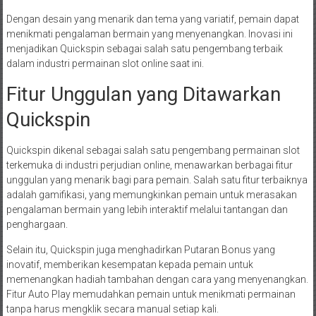
Dengan desain yang menarik dan tema yang variatif, pemain dapat
menikmati pengalaman bermain yang menyenangkan. Inovasi ini
menjadikan Quickspin sebagai salah satu pengembang terbaik
dalam industri permainan slot online saat ini.
Fitur Unggulan yang Ditawarkan
Quickspin
Quickspin dikenal sebagai salah satu pengembang permainan slot
terkemuka di industri perjudian online, menawarkan berbagai fitur
unggulan yang menarik bagi para pemain. Salah satu fitur terbaiknya
adalah gamifikasi, yang memungkinkan pemain untuk merasakan
pengalaman bermain yang lebih interaktif melalui tantangan dan
penghargaan.
Selain itu, Quickspin juga menghadirkan Putaran Bonus yang
inovatif, memberikan kesempatan kepada pemain untuk
memenangkan hadiah tambahan dengan cara yang menyenangkan.
Fitur Auto Play memudahkan pemain untuk menikmati permainan
tanpa harus mengklik secara manual setiap kali.