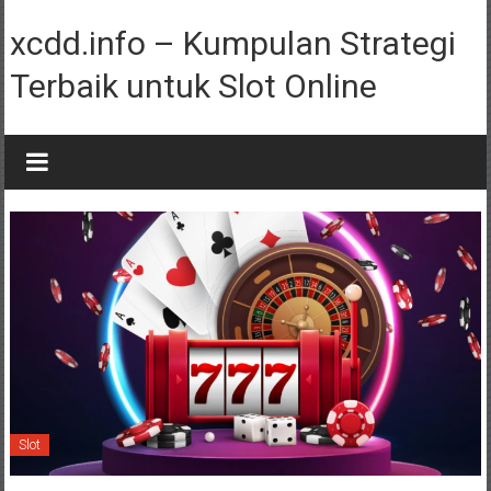
Lompat
ke
xcdd.info – Kumpulan Strategi
konten
Terbaik untuk Slot Online
Slot