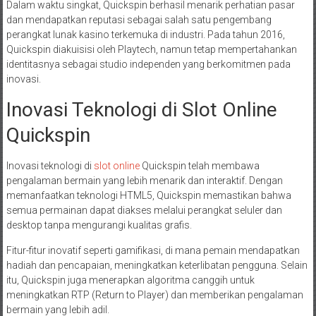
Dalam waktu singkat, Quickspin berhasil menarik perhatian pasar
dan mendapatkan reputasi sebagai salah satu pengembang
perangkat lunak kasino terkemuka di industri. Pada tahun 2016,
Quickspin diakuisisi oleh Playtech, namun tetap mempertahankan
identitasnya sebagai studio independen yang berkomitmen pada
inovasi.
Inovasi Teknologi di Slot Online
Quickspin
Inovasi teknologi di
slot online
Quickspin telah membawa
pengalaman bermain yang lebih menarik dan interaktif. Dengan
memanfaatkan teknologi HTML5, Quickspin memastikan bahwa
semua permainan dapat diakses melalui perangkat seluler dan
desktop tanpa mengurangi kualitas grafis.
Fitur-fitur inovatif seperti gamifikasi, di mana pemain mendapatkan
hadiah dan pencapaian, meningkatkan keterlibatan pengguna. Selain
itu, Quickspin juga menerapkan algoritma canggih untuk
meningkatkan RTP (Return to Player) dan memberikan pengalaman
bermain yang lebih adil.