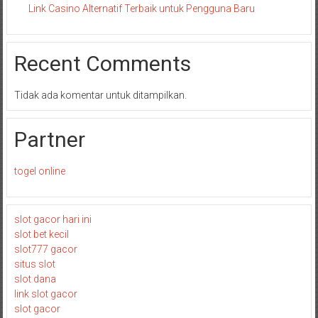
Link Casino Alternatif Terbaik untuk Pengguna Baru
Recent Comments
Tidak ada komentar untuk ditampilkan.
Partner
togel online
slot gacor hari ini
slot bet kecil
slot777 gacor
situs slot
slot dana
link slot gacor
slot gacor