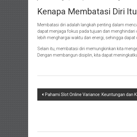
Kenapa Membatasi Diri Itu
Membatasi diri adalah langkah penting dalam menc
dapat menjaga fokus pada tujuan dan menghindari dis
lebih menghargai waktu dan energi, sehingga dapat d
Selain itu, membatasi diri memungkinkan kita mengena
Dengan membangun disiplin, kita dapat meningkatkan
Navigasi
Pahami Slot Online Variance: Keuntungan dan 
pos