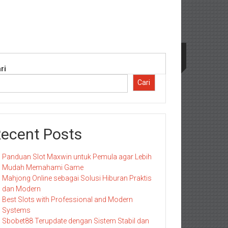
ri
Cari
ecent Posts
Panduan Slot Maxwin untuk Pemula agar Lebih
Mudah Memahami Game
Mahjong Online sebagai Solusi Hiburan Praktis
dan Modern
Best Slots with Professional and Modern
Systems
Sbobet88 Terupdate dengan Sistem Stabil dan