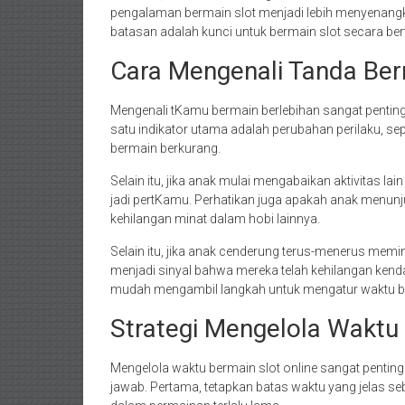
pengalaman bermain slot menjadi lebih menyenangk
batasan adalah kunci untuk bermain slot secara be
Cara Mengenali Tanda Ber
Mengenali tKamu bermain berlebihan sangat penti
satu indikator utama adalah perubahan perilaku, sep
bermain berkurang.
Selain itu, jika anak mulai mengabaikan aktivitas lai
jadi pertKamu. Perhatikan juga apakah anak menunju
kehilangan minat dalam hobi lainnya.
Selain itu, jika anak cenderung terus-menerus memi
menjadi sinyal bahwa mereka telah kehilangan kend
mudah mengambil langkah untuk mengatur waktu be
Strategi Mengelola Waktu 
Mengelola waktu bermain slot online sangat penti
jawab. Pertama, tetapkan batas waktu yang jelas seb