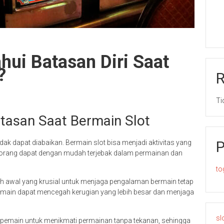
ui Batasan Diri Saat
?
Ti
tasan Saat Bermain Slot
P
idak dapat diabaikan. Bermain slot bisa menjadi aktivitas yang
seorang dapat dengan mudah terjebak dalam permainan dan
to
 awal yang krusial untuk menjaga pengalaman bermain tetap
emain dapat mencegah kerugian yang lebih besar dan menjaga
sl
u pemain untuk menikmati permainan tanpa tekanan, sehingga