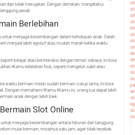
sl
an dan tidak merugikan. Dengan demikian, mengetahui
sl
rtanggung jawab.
si
main Berlebihan
sl
li
sl
ng untuk menjaga keseimbangan dalam kehidupan anak. Salah
sl
erti menjadi lebih agresif atau mudah marah ketika waktu
sl
de
de
n seperti belajar atau berinteraksi dengan teman sebaya, ini bisa
sl
kkan tKamu kelelahan fisik, seperti mengeluh sakit atau
sl
sl
nta waktu bermain meski sudah bermain cukup lama, ini bisa
pa
ali. Dengan memahami tKamu-tKamu ini, orang tua dapat lebih
a
rmain anak dengan lebih baik.
sl
li
Bermain Slot Online
sl
sl
ng untuk menjaga keseimbangan antara hiburan dan tanggung
elum mulai bermain, misalnya satu jam, agar tidak terjebak