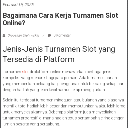
Februari 16, 2025
Bagaimana Cara Kerja Turnamen Slot
Online?
Diposkan Oleh:wckkj
0 Komentar
Jenis-Jenis Turnamen Slot yang
Tersedia di Platform
Turnamen
slot
di platform online menawarkan berbagai jenis
kompetisi yang menarik bagi para pemain. Ada turnamen harian
yang memberikan peluang bagi pengguna untuk bersaing setiap hari
dengan hadiah yang lebih kecil namun tetap menggiurkan.
Selain itu, terdapat turnamen mingguan atau bulanan yang biasanya
memiliki total hadiah lebih besar dan membutuhkan waktu lebih lama
untuk menyelesaikannya. Beberapa platform juga menyediakan
turnamen progresif, di mana hadiah terus bertambah seiring dengan
jumlah peserta yang bergabung.