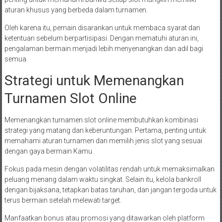
aturan khusus yang berbeda dalam turnamen.
Oleh karena itu, pemain disarankan untuk membaca syarat dan
ketentuan sebelum berpartisipasi. Dengan mematuhi aturan ini,
pengalaman bermain menjadi lebih menyenangkan dan adil bagi
semua.
Strategi untuk Memenangkan
Turnamen Slot Online
Memenangkan turnamen slot online membutuhkan kombinasi
strategi yang matang dan keberuntungan. Pertama, penting untuk
memahami aturan turnamen dan memilih jenis slot yang sesuai
dengan gaya bermain Kamu.
Fokus pada mesin dengan volatilitas rendah untuk memaksimalkan
peluang menang dalam waktu singkat. Selain itu, kelola bankroll
dengan bijaksana, tetapkan batas taruhan, dan jangan tergoda untuk
terus bermain setelah melewati target.
Manfaatkan bonus atau promosi yang ditawarkan oleh platform