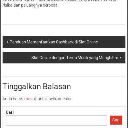
risiko dan peluangnya berbeda.
Navigasi
Panduan Memanfaatkan Cashback di Slot Online
pos
Slot Online dengan Tema Musik yang Menghibur
Tinggalkan Balasan
Anda harus
masuk
untuk berkomentar.
Cari
Cari